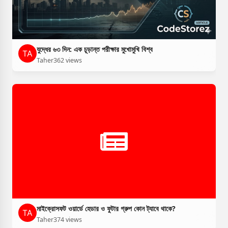
যুদ্ধের ৬৩ দিন: এক চূড়ান্ত পরীক্ষার মুখোমুখি বিশ্ব
Taher
362 views
মাইক্রোসফট ওয়ার্ডে হেডার ও ফুটার গ্রুপ কোন ট্যাবে থাকে?
Taher
374 views