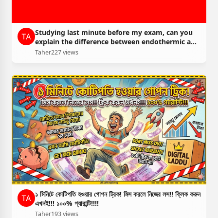
Studying last minute before my exam, can you
explain the difference between endothermic and
exothermic reactions in simple terms.
Taher
227 views
১ মিনিটে কোটিপতি হওয়ার গোপন ট্রিক! মিস করলে নিজের লস!! ক্লিক করুন
এখনই!!! ১০০% গ্যারান্টি!!!!
Taher
193 views