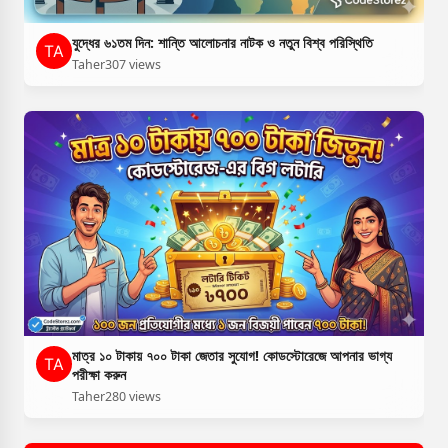
যুদ্ধের ৬১তম দিন: শান্তি আলোচনার নাটক ও নতুন বিশ্ব পরিস্থিতি
Taher
307 views
মাত্র ১০ টাকায় ৭০০ টাকা জেতার সুযোগ! কোডস্টোরেজে আপনার ভাগ্য
পরীক্ষা করুন
Taher
280 views