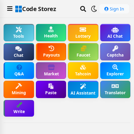
Code Storez
Sign In
Health
Tools
Lottery
AI Chat
Payouts
Faucet
Captcha
Chat
Q&A
Market
Tahcoin
Explorer
Mining
Paste
Translator
AI Assistant
Write