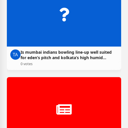
Is mumbai indians bowling line-up well suited
for eden’s pitch and kolkata’s high humid
weather?
0 votes