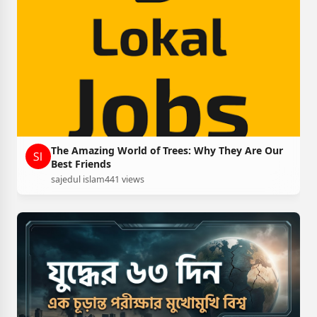
The Amazing World of Trees: Why They Are Our
Best Friends
sajedul islam
441 views