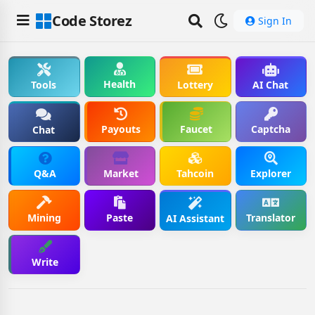
Code Storez
Sign In
Health
Tools
Lottery
AI Chat
Payouts
Faucet
Captcha
Chat
Q&A
Market
Tahcoin
Explorer
Mining
Paste
Translator
AI Assistant
Write