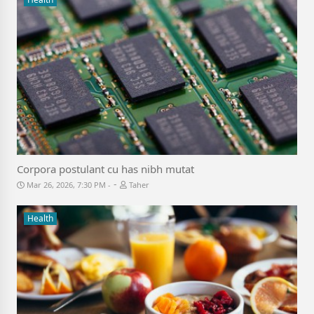
Corpora postulant cu has nibh mutat
-
Mar 26, 2026, 7:30 PM
Taher
Health