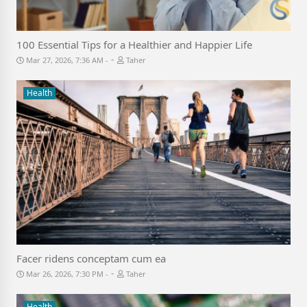
100 Essential Tips for a Healthier and Happier Life
-
Mar 27, 2026, 7:36 AM
Taher
Health
Facer ridens conceptam cum ea
-
Mar 26, 2026, 7:30 PM
Taher
Health