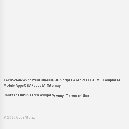
Tech
Science
Sports
Business
PHP Scripts
WordPress
HTML Templates
Mobile Apps
Q&A
Faucet
AI
Sitemap
Shorten Links
Search Widget
Privacy
Terms of Use
© 2026 Code Storez