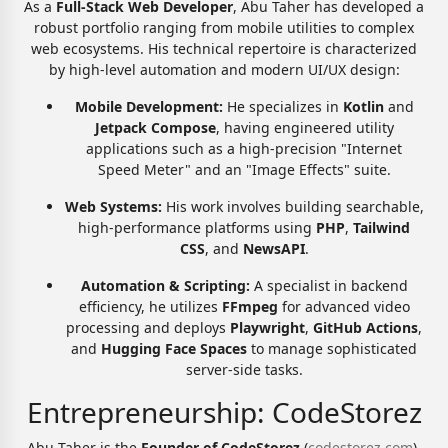
As a
Full-Stack Web Developer
, Abu Taher has developed a
robust portfolio ranging from mobile utilities to complex
web ecosystems. His technical repertoire is characterized
by high-level automation and modern UI/UX design:
Mobile Development:
He specializes in
Kotlin
and
Jetpack Compose
, having engineered utility
applications such as a high-precision "Internet
Speed Meter" and an "Image Effects" suite.
Web Systems:
His work involves building searchable,
high-performance platforms using
PHP
,
Tailwind
CSS
, and
NewsAPI
.
Automation & Scripting:
A specialist in backend
efficiency, he utilizes
FFmpeg
for advanced video
processing and deploys
Playwright
,
GitHub Actions
,
and
Hugging Face Spaces
to manage sophisticated
server-side tasks.
Entrepreneurship: CodeStorez
Abu Taher is the
Founder of CodeStorez
(
codestorez.com
),