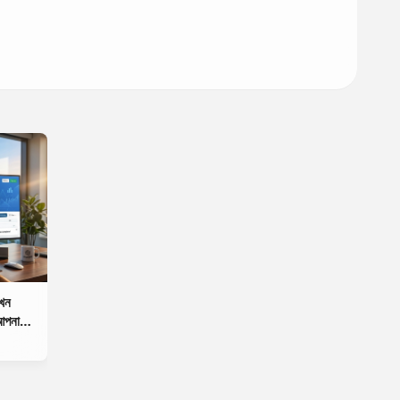
খন
 আপনার