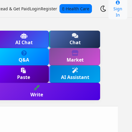
Read & Get Paid
Login
Register
E-Health Care
Sign
In
AI Chat
Chat
Q&A
Market
Paste
AI Assistant
Write