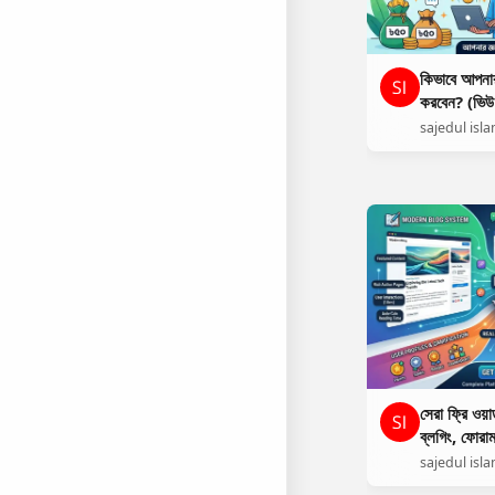
কিভাবে আপনার
করবেন? (ভিউ আ
sajedul isl
সেরা ফ্রি ও
ব্লগিং, ফোরা
[Downlo
sajedul isl