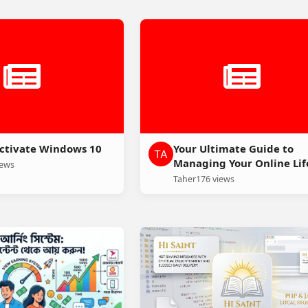
ctivate Windows 10
Your Ultimate Guide to
Managing Your Online Lif
iews
More!
Taher
176 views