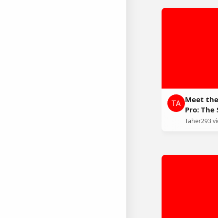
Meet the
Pro: The
Feels Lik
Taher
293 v