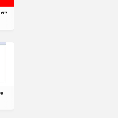
ুপ কোন
ng