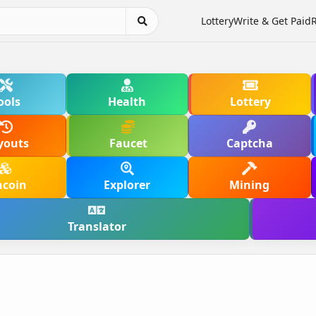
Lottery
Write & Get Paid
ools
Health
Lottery
youts
Faucet
Captcha
hcoin
Explorer
Mining
Translator