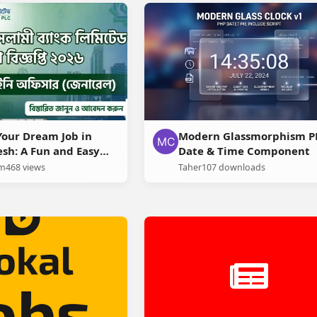
Your Dream Job in
Modern Glassmorphism P
sh: A Fun and Easy
Date & Time Component
am
468 views
Taher
107 downloads