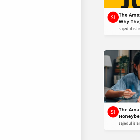
The Amaz
Why They
sajedul isl
The Amaz
Honeybee
Helpers 
sajedul isl