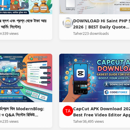
 ব্লগ এবং প্রশ্ন থেকে টাকা আয়
DOWNLOAD Hi Saint PHP S
র্নিং সিস্টেম)
2026 | BEST Daily Quote
Floating Popup Script | 
am
339 views
Taher
223 downloads
WORKING NO ERROR FRE
INSTALL
য়ার্ডপ্রেস থিম ModernBlog:
CapCut APK Download 20
ম ও Q&A সিস্টেম রিভিউ
Best Free Video Editor Ap
ad]
Download Now
am
235 views
Taher
36,495 views