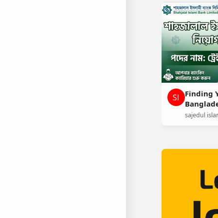
Finding 
Banglade
Guide!
sajedul isl