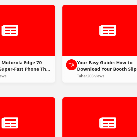
 Motorola Edge 70
Your Easy Guide: How to
 Super-Fast Phone That
Download Your Booth Slip
e Magic!
Election Day
iews
Taher
203 views