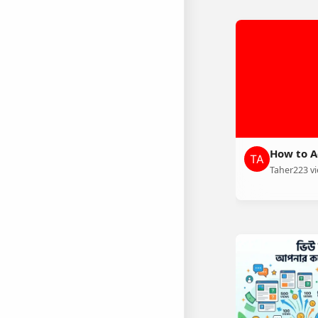
How to A
Taher
223 v