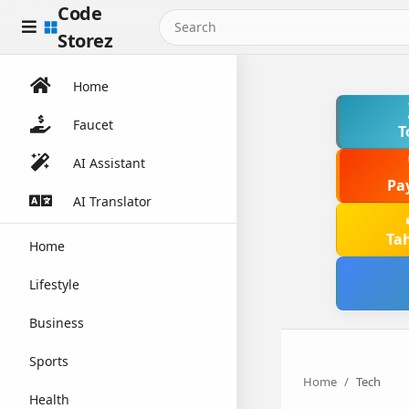
Code
Storez
Home
Faucet
T
AI Assistant
Pa
AI Translator
Ta
Home
Lifestyle
Business
Sports
Home
Tech
Health