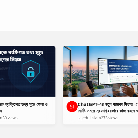
েকে ব্যক্তিগত তথ্য মুছে ফেলা ও
ChatGPT-এর নতুন ধামাকা ফিচার! এ
য়ম
নির্দিষ্ট সময়ে স্বয়ংক্রিয়ভাবে কাজ করবে
এআই অ্যাসিস্ট্যান্ট
am
30 views
sajedul islam
273 views