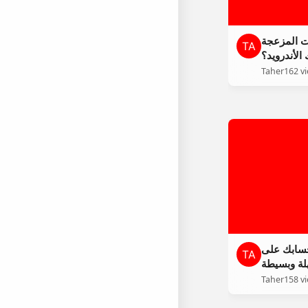
ت المزعجة
الأندرويد؟
Taher
162 v
حسابك على
لة وبسيطة
Taher
158 v