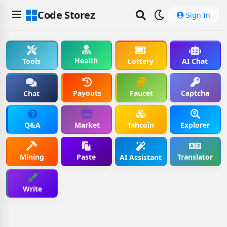
Code Storez
Sign In
Health
Tools
Lottery
AI Chat
Payouts
Faucet
Captcha
Chat
Q&A
Market
Tahcoin
Explorer
Mining
Paste
Translator
AI Assistant
Write