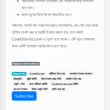
আর্টিকেলটি অবশ্যই তথ্যবহুল এবং পাঠকদের জন্য উপযোগী
হতে হবে।
বানান ভুলের দিকে বিশেষ নজর দিতে হবে।
পরিশেষে, আপনি যদি লেখালেখি করতে ভালোবাসেন এবং সেই মেধা কাজে
লাগিয়ে পকেট খরচ বা স্থায়ী ইনকাম করতে চান, তবে আজই
CodeStorez.com-এ যুক্ত হতে পারেন। এটি নতুন লেখকদের
জন্য একটি অসাধারণ আয়ের উৎস হতে পারে।
Explore more about
Keywords
CodeStorez
আর্টিকেল লিখে আয়
অনলাইন ইনকাম বাংলাদেশ
ফ্রিল্যান্সিং
কন্টেন্ট রাইটিং
টাকা ইনকাম করার সাইট
মোবাইল দিয়ে আয়
পেমেন্ট ১ টাকা
বাংলা আর্টিকেল রাইটিং
Codestorez.com রিভিউ
ঘরে বসে ইনকাম
বিকাশ পেমেন্ট সাইট
ব্লগিং করে আয়