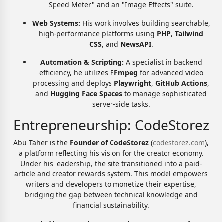
Speed Meter" and an "Image Effects" suite.
Web Systems:
His work involves building searchable,
high-performance platforms using
PHP
,
Tailwind
CSS
, and
NewsAPI
.
Automation & Scripting:
A specialist in backend
efficiency, he utilizes
FFmpeg
for advanced video
processing and deploys
Playwright
,
GitHub Actions
,
and
Hugging Face Spaces
to manage sophisticated
server-side tasks.
Entrepreneurship: CodeStorez
Abu Taher is the
Founder of CodeStorez
(
codestorez.com
),
a platform reflecting his vision for the creator economy.
Under his leadership, the site transitioned into a paid-
article and creator rewards system. This model empowers
writers and developers to monetize their expertise,
bridging the gap between technical knowledge and
financial sustainability.