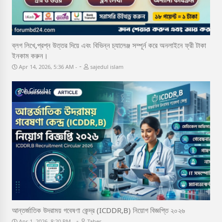
ব্লগ লিখে,প্রশ্ন উত্তর দিয়ে এবং বিভিন্ন চ্যালেঞ্জ সম্পূর্ন করে অনলাইনে ফ্রী টাকা
ইনকাম করুন।
-
Apr 14, 2026, 5:36 AM
sajedul islam
Job Circular
আন্তর্জাতিক উদরাময় গবেষণা কেন্দ্র (ICDDR,B) নিয়োগ বিজ্ঞপ্তি ২০২৬
-
Apr 1, 2026, 8:20 PM
Taher