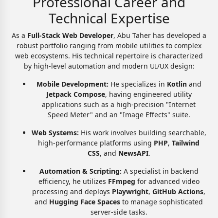
Professional Career and
Technical Expertise
As a
Full-Stack Web Developer
, Abu Taher has developed a
robust portfolio ranging from mobile utilities to complex
web ecosystems. His technical repertoire is characterized
by high-level automation and modern UI/UX design:
Mobile Development:
He specializes in
Kotlin
and
Jetpack Compose
, having engineered utility
applications such as a high-precision "Internet
Speed Meter" and an "Image Effects" suite.
Web Systems:
His work involves building searchable,
high-performance platforms using
PHP
,
Tailwind
CSS
, and
NewsAPI
.
Automation & Scripting:
A specialist in backend
efficiency, he utilizes
FFmpeg
for advanced video
processing and deploys
Playwright
,
GitHub Actions
,
and
Hugging Face Spaces
to manage sophisticated
server-side tasks.