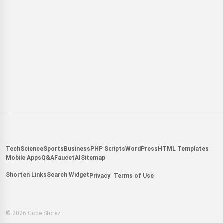
Tech
Science
Sports
Business
PHP Scripts
WordPress
HTML Templates
Mobile Apps
Q&A
Faucet
AI
Sitemap
Shorten Links
Search Widget
Privacy
Terms of Use
© 2026 Code Storez