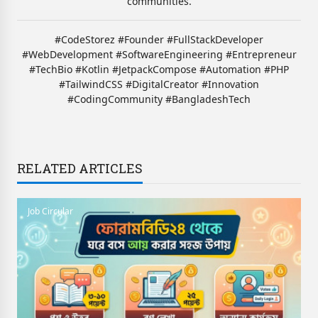
communities.
#CodeStorez #Founder #FullStackDeveloper
#WebDevelopment #SoftwareEngineering #Entrepreneur
#TechBio #Kotlin #JetpackCompose #Automation #PHP
#TailwindCSS #DigitalCreator #Innovation
#CodingCommunity #BangladeshTech
RELATED ARTICLES
Job Circular