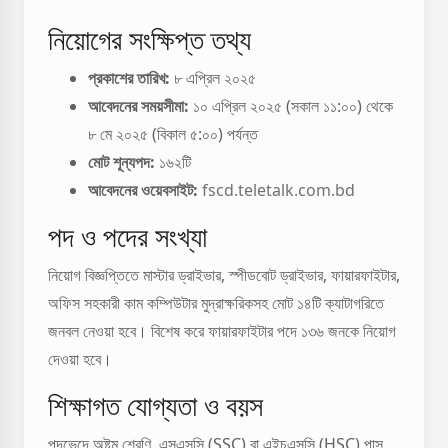
নিয়োগের সংক্ষিপ্ত তথ্য
প্রকাশের তারিখ:
৮ এপ্রিল ২০২৫
আবেদনের সময়সীমা:
১০ এপ্রিল ২০২৫ (সকাল ১১:০০) থেকে
৮ মে ২০২৫ (বিকাল ৫:০০) পর্যন্ত
মোট শূন্যপদ:
১৬২টি
আবেদনের ওয়েবসাইট:
fscd.teletalk.com.bd
পদ ও পদের সংখ্যা
নিয়োগ বিজ্ঞপ্তিতে মাস্টার ড্রাইভার, স্পীডবোট ড্রাইভার, ফায়ারফাইটার,
অফিস সহকারী কাম কম্পিউটার মুদ্রাক্ষরিকসহ মোট ১৪টি ক্যাটাগরিতে
জনবল নেওয়া হবে। বিশেষ করে ফায়ারফাইটার পদে ১৩৬ জনকে নিয়োগ
দেওয়া হবে।
শিক্ষাগত যোগ্যতা ও বয়স
পদভেদে অষ্টম শ্রেণি, এসএসসি (SSC) বা এইচএসসি (HSC) পাস