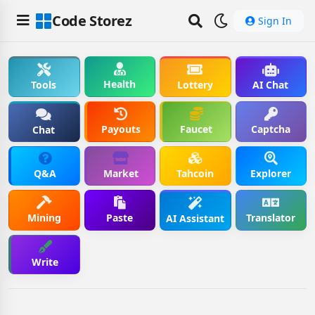
Code Storez
Sign In
Health
Tools
Lottery
AI Chat
Payouts
Faucet
Captcha
Chat
Q&A
Market
Tahcoin
Explorer
Mining
Paste
Translator
AI Assistant
Write