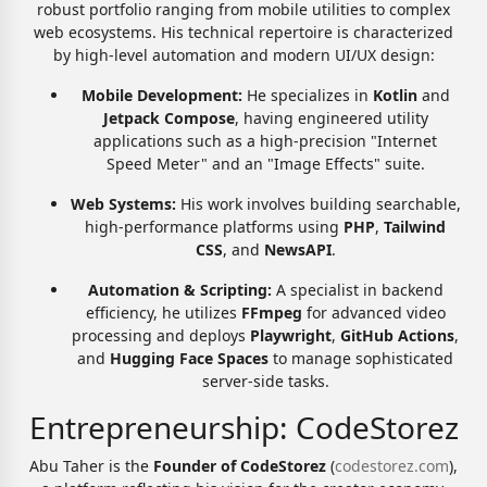
robust portfolio ranging from mobile utilities to complex
web ecosystems. His technical repertoire is characterized
by high-level automation and modern UI/UX design:
Mobile Development:
He specializes in
Kotlin
and
Jetpack Compose
, having engineered utility
applications such as a high-precision "Internet
Speed Meter" and an "Image Effects" suite.
Web Systems:
His work involves building searchable,
high-performance platforms using
PHP
,
Tailwind
CSS
, and
NewsAPI
.
Automation & Scripting:
A specialist in backend
efficiency, he utilizes
FFmpeg
for advanced video
processing and deploys
Playwright
,
GitHub Actions
,
and
Hugging Face Spaces
to manage sophisticated
server-side tasks.
Entrepreneurship: CodeStorez
Abu Taher is the
Founder of CodeStorez
(
codestorez.com
),