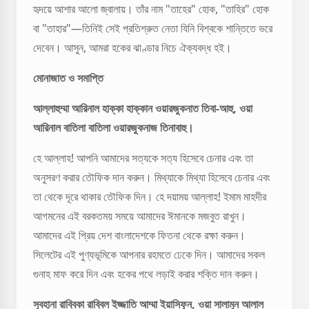
হৃদয়ে আশার আলো জ্বালায়। তাঁর নাম "তাহের" হোক, "তাহির" হোক
বা "তাহার"—তিনিই সেই প্রতিশ্রুত নেতা যিনি বিশ্বকে শান্তিতে ভরে
দেবেন। আসুন, আমরা হকের ঝাণ্ডার নিচে ঐক্যবদ্ধ হই।
মোনাজাত ও সমাপ্তি
আল্লাহুম্মা আরিনাল হাক্কা হাক্কান ওয়ারজুকনাত তিবা-আহু, ওয়া
আরিনাল বাতিলা বাতিলা ওয়ারজুকনাজ তিনাবাহু।
হে আল্লাহ! আপনি আমাদের সত্যকে সত্য হিসেবে চেনার এবং তা
অনুসরণ করার তৌফিক দান করুন। মিথ্যাকে মিথ্যা হিসেবে চেনার এবং
তা থেকে দূরে থাকার তৌফিক দিন। হে দয়াময় আল্লাহ! ইমাম মাহদীর
আগমনের এই বরকতময় সময়ে আমাদের ঈমানকে মজবুত রাখুন।
আমাদের এই প্রিয় দেশ বাংলাদেশকে ফিতনা থেকে রক্ষা করুন।
সিলেটের এই পুণ্যভূমিকে আপনার রহমতে ঢেকে দিন। আমাদের সকল
গুনাহ মাফ করে দিন এবং হকের পথে লড়াই করার শক্তি দান করুন।
সুবহানা রাব্বিকা রাব্বিল ইজ্জাতি আম্মা ইয়াসিফুন, ওয়া সালামুন আলাল