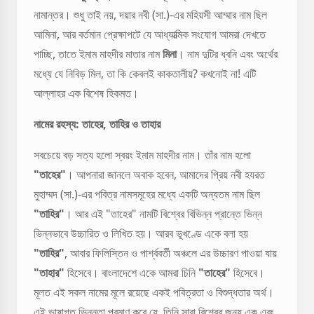
নামান্তর। শুধু তাই নয়, দয়ার নবী (সা.)-এর মহিয়সী আম্মার নাম ছিল
আমিনা, আর বর্তমান প্রেক্ষাপটে যে আধ্যাত্মিক সংযোগ আমরা দেখতে
পাচ্ছি, তাতে ইমাম মাহদীর মাতার নাম
মিনা
। নাম দুটির ধ্বনি এবং অর্থের
মধ্যে যে নিবিড় মিল, তা কি কেবলই কাকতালীয়? কখনোই না! এটি
আল্লাহর এক বিশেষ হিকমত।
নামের রহস্য: তাহের, তাহির ও তাহার
সবচেয়ে বড় সত্য হলো স্বয়ং ইমাম মাহদীর নাম। তাঁর নাম হলো
"তাহের"
। আপনারা জানলে অবাক হবেন, আমাদের প্রিয় নবী হযরত
মুহাম্মদ (সা.)-এর পবিত্র নামসমূহের মধ্যে একটি অন্যতম নাম ছিল
"তাহির"
। আর এই "তাহের" নামটি বিশ্বের বিভিন্ন প্রান্তে ভিন্ন
ভিন্নভাবে উচ্চারিত ও লিখিত হয়। আরব ভূখণ্ডে একে বলা হয়
"তাহির"
, আবার ফিলিস্তিন ও পার্শ্ববর্তী অঞ্চলে এর উচ্চারণ পাওয়া যায়
"তাহার"
হিসেবে। বাংলাদেশে একে আমরা চিনি
"তাহের"
হিসেবে।
মূলত এই সকল নামের মূলে রয়েছে একই পবিত্রতা ও বিশুদ্ধতার অর্থ।
এই ভাষাগত ভিন্নতা প্রমাণ করে যে, তিনি সারা বিশ্বের জন্য এক এবং