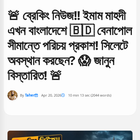
🚨 ব্রেকিং নিউজ!! ইমাম মাহদী
এখন বাংলাদেশে 🇧🇩 বেনাপোল
সীমান্তে পরিচয় প্রকাশ! সিলেটে
অবস্থান করছেন? 😱 জানুন
বিস্তারিত! 🚨
By
Taher
Apr 20, 2026
10 min 13 sec (2044 words)