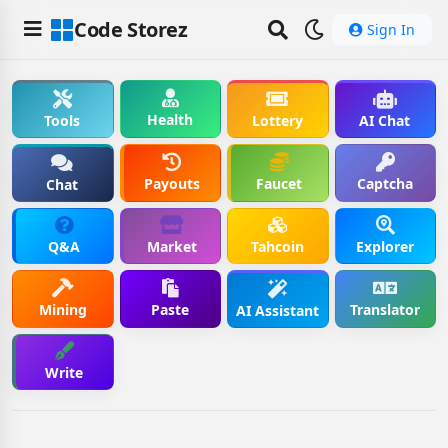
Code Storez
Sign In
Health
Tools
Lottery
AI Chat
Payouts
Faucet
Captcha
Chat
Q&A
Market
Tahcoin
Explorer
Mining
Paste
Translator
AI Assistant
Write