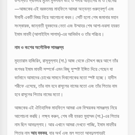
উপস্থিত দ্বীনদার মুমিন মুসলমান ভাই ও পর্দার আড়ালের মা ও বোনেরা
—আজকের এই বরকতময় মাহফিলে আমরা অত্যন্ত গুরুত্বপূর্ণ এবং
ঈমানী একটি বিষয় নিয়ে আলোচনা করব। সেটি হলো শেষ জমানার মহান
সংস্কারক, জান্নাতী যুবকদের নেতা এবং উম্মাহর শেষ আশা-ভরসা হযরত
ইমাম মাহদী (আলাইহিস সালাম)-এর আবির্ভাব ও তাঁর পরিচয়।
নাম ও বংশের অলৌকিক সামঞ্জস্য
মুহতারাম হাজিরিন, রাসূলুল্লাহ (সা.) আজ থেকে চৌদ্দশ বছর আগে তাঁর
বংশধর ইমাম মাহদী সম্পর্কে এমন কিছু সুস্পষ্ট ইঙ্গিত দিয়ে গেছেন যা
বর্তমানে আমাদের চোখের সামনে দিবালোকের মতো স্পষ্ট হচ্ছে। হাদীস
শরীফে এসেছে, তাঁর নাম হবে রাসূলের নামের মতো এবং তাঁর পিতার নাম
হবে রাসূলের পিতার নামের মতো।
আজকের এই ঐতিহাসিক মাহফিলে আমরা এক বিস্ময়কর সামঞ্জস্য নিয়ে
আলোচনা করছি। লক্ষ্য করুন, শেষ নবী হযরত মুহাম্মদ (সা.)-এর পিতার
নাম ছিল আবদুল্লাহ। আর এখানে আমরা দেখতে পাচ্ছি, ইমাম মাহদীর
পিতার নাম
আবু বক্কর
, যার অর্থ এবং মূল সত্তা আবদুল্লাহরই