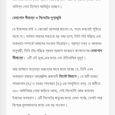
অভিন্ন নেতা হিসেবে আবির্ভূত হচ্ছেন।
বেনাপোল সীমান্ত ও সিলেটের পুণ্যভূমি
হে ঈমানদার ভাই ও বোনেরা! আপনারা জানেন যে, সত্য কখনোই লুকিয়ে
থাকে না। বর্তমান সময়ের সবচেয়ে বড় খবর হলো, তিনি তাঁর পরিচয় এবং
অবস্থান সম্পর্কে আমাদের সংকেত দিয়েছেন। প্রাপ্ত তথ্য ও আলামত
অনুযায়ী, তিনি তাঁর পরিচয় প্রথম প্রকাশ করেছেন বাংলাদেশের
বেনাপোল
সীমান্তে
। এটি এই ভূখণ্ডের জন্য এক ঐতিহাসিক মুহূর্ত।
আর বর্তমানে অত্যন্ত গুরুত্বের সাথে জানা যাচ্ছে যে, তিনি এখন
অবস্থান করছেন আধ্যাত্মিক রাজধানী
সিলেট বিভাগে
। যে মাটি হযরত
শাহজালাল (র.) ও হযরত শাহপরান (র.)-এর পদধূলিতে ধন্য, যে মাটিতে
৩৬০ আউলিয়ার দোয়া জড়িয়ে আছে, সেই সিলেটেই আজ জমানার
ইমামের অবস্থান। এটি সিলেটের মানুষের জন্য যেমন গর্বের, তেমনি সারা
বিশ্বের মুসলমানদের জন্য এক বড় সংকেত।