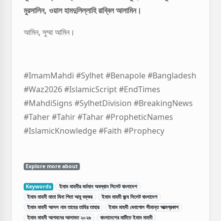
মুরসালিন, ওয়াল হামদুলিল্লাহি রাব্বিল আলামিন।
আমিন, সুম্মা আমিন।
#ImamMahdi
#Sylhet
#Benapole
#Bangladesh
#Waz2026
#IslamicScript
#EndTimes
#MahdiSigns
#SylhetDivision
#BreakingNews
#Taher
#Tahir
#Tahar
#PropheticNames
#IslamicKnowledge
#Faith
#Prophecy
Explore more about
Keywords
ইমাম মাহদীর বর্তমান অবস্থান সিলেট বাংলাদেশ
ইমাম মাহদী মাতা মিনা পিতা আবু বক্কর
ইমাম মাহদী জন্ম সিলেট বাংলাদেশ
ইমাম মাহদী আসল নাম তাহের তাহির তাহার
ইমাম মাহদী বেনাপোল সীমান্ত আত্মপ্রকাশ
ইমাম মাহদী আগমনের আলামত ২০২৬
বাংলাদেশের মাটিতে ইমাম মাহদী