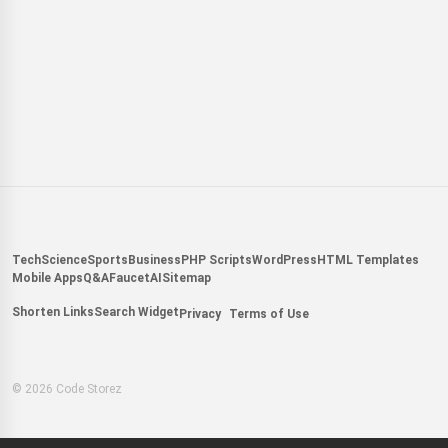
Tech
Science
Sports
Business
PHP Scripts
WordPress
HTML Templates
Mobile Apps
Q&A
Faucet
AI
Sitemap
Shorten Links
Search Widget
Privacy
Terms of Use
© 2026 Code Storez