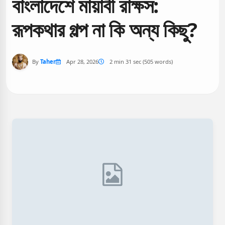
বাংলাদেশে মায়াবী রাক্ষস:
রূপকথার গল্প না কি অন্য কিছু?
By
Taher
Apr 28, 2026
2 min 31 sec (505 words)