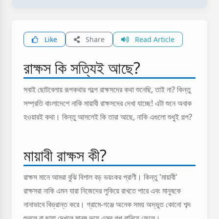
Like
Share
Read Article
রাক্ষস কি সত্যিই আছে?
সবাই ছোটবেলায় রূপকথার গল্পে রাক্ষসদের কথা শুনেছি, তাই না? কিন্তু
সম্প্রতি বাংলাদেশে নাকি মায়াবী রাক্ষসদের দেখা যাচ্ছে! এটা শুনে অবাক
হওয়ারই কথা। কিন্তু আসলেই কি তারা আছে, নাকি এগুলো শুধুই গল্প?
মায়াবী রাক্ষস কী?
রাক্ষস মানে আমরা বুঝি বিশাল বড় ভয়ংকর প্রাণী। কিন্তু 'মায়াবী'
রাক্ষসরা নাকি এমন যারা নিজেদের লুকিয়ে রাখতে পারে এবং মানুষকে
নানাভাবে বিভ্রান্ত করে। গ্রামে-গঞ্জে অনেক সময় অদ্ভুত কোনো শব্দ
শুনলে বা ছায়া দেখলে মানুষ ভয়ে এসব গল্প বানিয়ে ফেলে।