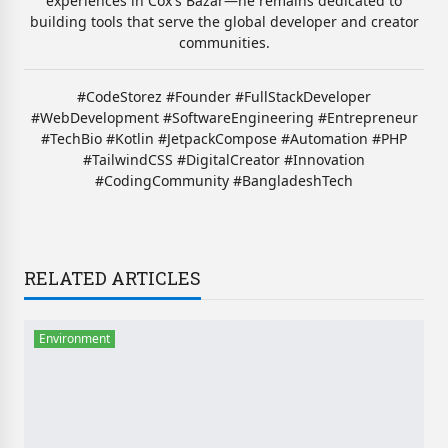
experiences in Cox's Bazar—he remains dedicated to
building tools that serve the global developer and creator
communities.
#CodeStorez #Founder #FullStackDeveloper
#WebDevelopment #SoftwareEngineering #Entrepreneur
#TechBio #Kotlin #JetpackCompose #Automation #PHP
#TailwindCSS #DigitalCreator #Innovation
#CodingCommunity #BangladeshTech
RELATED ARTICLES
Environment