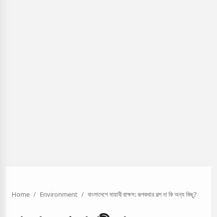
Home
Environment
বাংলাদেশে মায়াবী রাক্ষস: রূপকথার গল্প না কি অন্য কিছু?