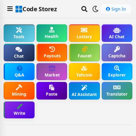
Code Storez
Sign In
Health
Tools
Lottery
AI Chat
Payouts
Faucet
Captcha
Chat
Q&A
Market
Tahcoin
Explorer
Mining
Paste
Translator
AI Assistant
Write