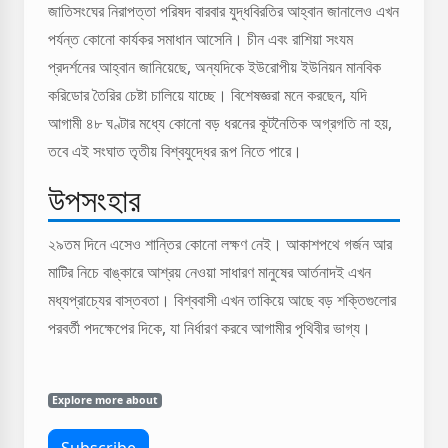
জাতিসংঘের নিরাপত্তা পরিষদ বারবার যুদ্ধবিরতির আহ্বান জানালেও এখন
পর্যন্ত কোনো কার্যকর সমাধান আসেনি। চীন এবং রাশিয়া সংযম
প্রদর্শনের আহ্বান জানিয়েছে, অন্যদিকে ইউরোপীয় ইউনিয়ন মানবিক
করিডোর তৈরির চেষ্টা চালিয়ে যাচ্ছে। বিশেষজ্ঞরা মনে করছেন, যদি
আগামী ৪৮ ঘণ্টার মধ্যে কোনো বড় ধরনের কূটনৈতিক অগ্রগতি না হয়,
তবে এই সংঘাত তৃতীয় বিশ্বযুদ্ধের রূপ নিতে পারে।
উপসংহার
২৯তম দিনে এসেও শান্তির কোনো লক্ষণ নেই। আকাশপথে গর্জন আর
মাটির নিচে বাঙ্কারে আশ্রয় নেওয়া সাধারণ মানুষের আর্তনাদই এখন
মধ্যপ্রাচ্যের বাস্তবতা। বিশ্ববাসী এখন তাকিয়ে আছে বড় শক্তিগুলোর
পরবর্তী পদক্ষেপের দিকে, যা নির্ধারণ করবে আগামীর পৃথিবীর ভাগ্য।
Explore more about