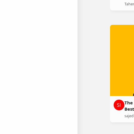
Tahe
The
Best
sajed