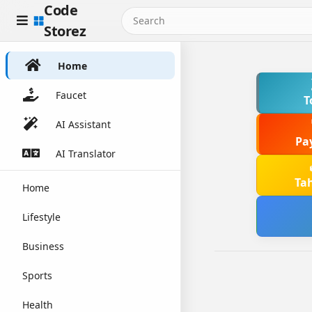
Code
Storez
Home
Faucet
T
AI Assistant
Pa
AI Translator
Ta
Home
Lifestyle
Business
Sports
Health