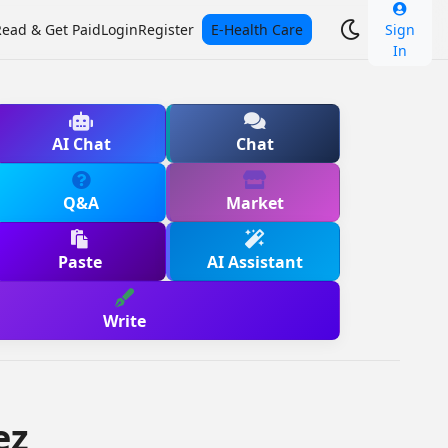
Read & Get Paid
Login
Register
E-Health Care
Sign
In
AI Chat
Chat
Q&A
Market
Paste
AI Assistant
Write
ez