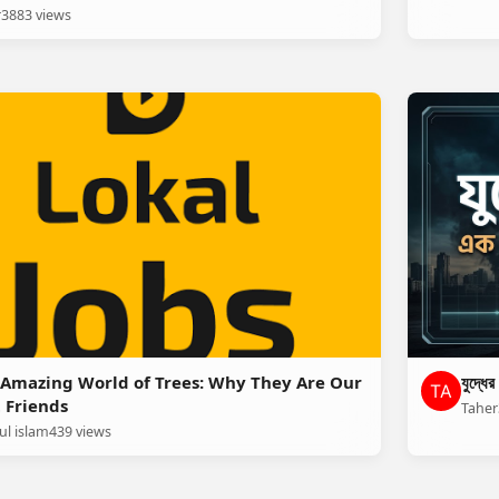
r
3883 views
 Amazing World of Trees: Why They Are Our
যুদ্ধের
 Friends
Taher
ul islam
439 views