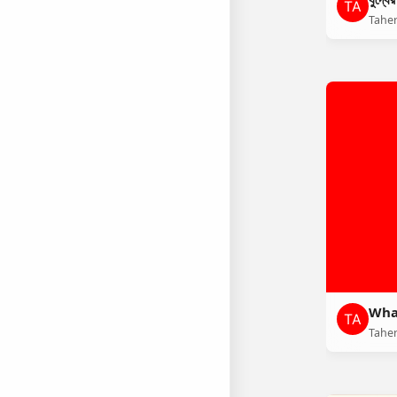
Tahe
What
Tahe