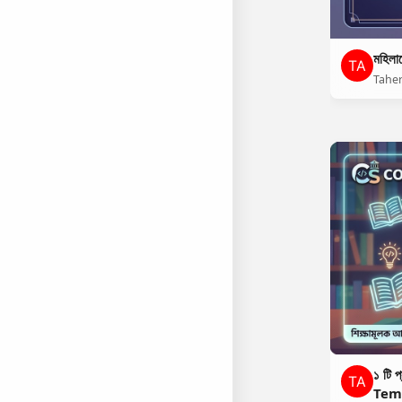
মহিলাদ
Tahe
১ টি 
Tem