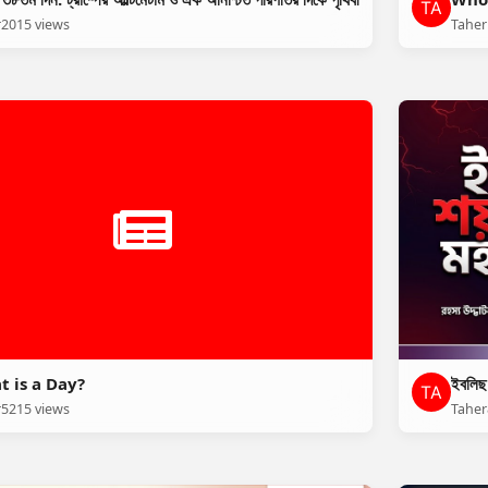
r
2015 views
Taher
 is a Day?
ইবলিছ শ
r
5215 views
Taher