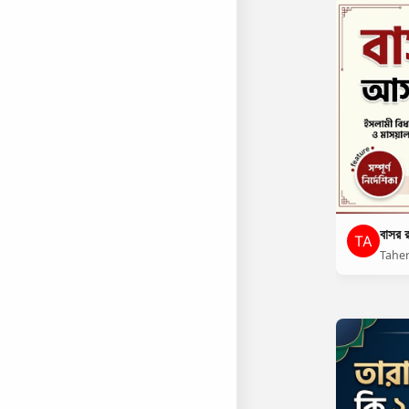
বাসর র
Tahe