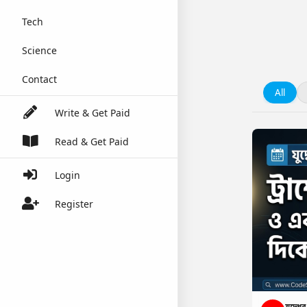
Tech
Science
Contact
All
Write & Get Paid
Read & Get Paid
Login
Register
যুদ্ধে