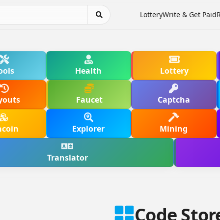
Lottery
Write & Get Paid
ools
Health
Lottery
youts
Faucet
Captcha
hcoin
Explorer
Mining
Translator
Code Stor