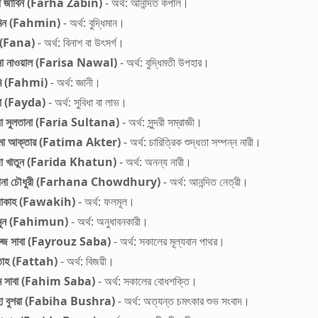
া জাবিন (Farha Zabin)
- অর্থ: আনন্দিত কপাল।
মিন (Fahmin)
- অর্থ: বুদ্ধিমান।
 (Fana)
- অর্থ: বিনাশ বা উৎসর্গ।
সা নাওয়াল (Farisa Nawal)
- অর্থ: বুদ্ধিমতী উপহার।
মি (Fahmi)
- অর্থ: জ্ঞানী।
দা (Fayda)
- অর্থ: সুবিধা বা লাভ।
য়া সুলতানা (Faria Sultana)
- অর্থ: সুন্দরী সম্রাজ্ঞী।
িমা আক্তার (Fatima Akter)
- অর্থ: চারিত্রিক শুদ্ধতা সম্পন্ন নারী।
দা খাতুন (Farida Khatun)
- অর্থ: অনন্য নারী।
হানা চৌধুরী (Farhana Chowdhury)
- অর্থ: আনন্দিত নেত্রী।
য়াকাহ (Fawakih)
- অর্থ: ফলমূল।
িমুন (Fahimun)
- অর্থ: অনুধাবনকারী।
রুজ সাবা (Fayrouz Saba)
- অর্থ: সকালের মূল্যবান পাথর।
তাহ (Fattah)
- অর্থ: বিজয়ী।
িম সাবা (Fahim Saba)
- অর্থ: সকালের বোধশক্তি।
হা বুশরা (Fabiha Bushra)
- অর্থ: অত্যন্ত চমৎকার শুভ সংবাদ।