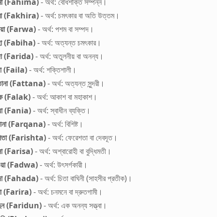
িমা (Fahima)
- অর্থ: বোধশক্তি সম্পন্ন।
রা (Fakhira)
- অর্থ: চমৎকার বা অতি উত্তম।
ওয়া (Farwa)
- অর্থ: পশম বা সম্পদ।
হা (Fabiha)
- অর্থ: অত্যন্ত চমৎকার।
দা (Farida)
- অর্থ: অতুলনীয় বা অনন্য।
া (Faila)
- অর্থ: শক্তিশালী।
তানা (Fattana)
- অর্থ: অত্যন্ত সুন্দরী।
ক (Falak)
- অর্থ: আকাশ বা মহাকাশ।
য়া (Fania)
- অর্থ: স্বাধীন ব্যক্তি।
কানা (Farqana)
- অর্থ: বিশিষ্ট।
শতা (Farishta)
- অর্থ: ফেরেশতা বা দেবদূত।
সা (Farisa)
- অর্থ: অশ্বারোহী বা বুদ্ধিমতী।
ওয়া (Fadwa)
- অর্থ: উৎসর্গকারী।
াদা (Fahada)
- অর্থ: চিতা বাঘিনী (সাহসীর প্রতীক)।
রা (Farira)
- অর্থ: চনমনে বা দ্রুতগামী।
দুন (Faridun)
- অর্থ: এক অনন্য সত্ত্বা।