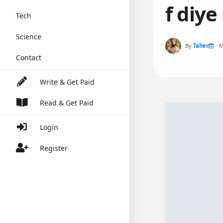
f diy
Tech
Science
By
Taher
M
Contact
Write & Get Paid
Read & Get Paid
Login
Register