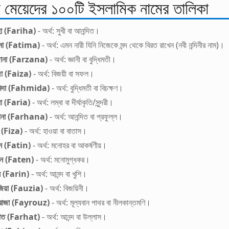
ে মেয়েদের ১০০টি ইসলামিক নামের তালিকা
হা (Fariha)
- অর্থ: সুখী বা আনন্দিত।
িমা (Fatima)
- অর্থ: এমন নারী যিনি নিজেকে মন্দ থেকে বিরত রাখেন (নবী নন্দিনীর নাম)।
জানা (Farzana)
- অর্থ: জ্ঞানী বা বুদ্ধিমতী।
া (Faiza)
- অর্থ: বিজয়ী বা সফল।
মিদা (Fahmida)
- অর্থ: বুদ্ধিমতী বা বিচক্ষণ।
য়া (Faria)
- অর্থ: লম্বা বা দীর্ঘাকৃতি/সুন্দরী।
হানা (Farhana)
- অর্থ: আনন্দিত বা প্রফুল্ল।
 (Fiza)
- অর্থ: হাওয়া বা বাতাস।
ন (Fatin)
- অর্থ: মনোহর বা আকর্ষণীয়।
েন (Faten)
- অর্থ: মনোমুগ্ধকর।
ন (Farin)
- অর্থ: আনন্দ বা খুশি।
িয়া (Fauzia)
- অর্থ: বিজয়িনী।
রোজা (Fayrouz)
- অর্থ: মূল্যবান পাথর বা নীলকান্তমণি।
হাত (Farhat)
- অর্থ: আনন্দ বা উল্লাস।