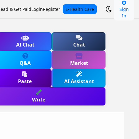
Read & Get Paid
Login
Register
E-Health Care
Sign
In
AI Chat
Chat
Q&A
Market
Paste
AI Assistant
Write