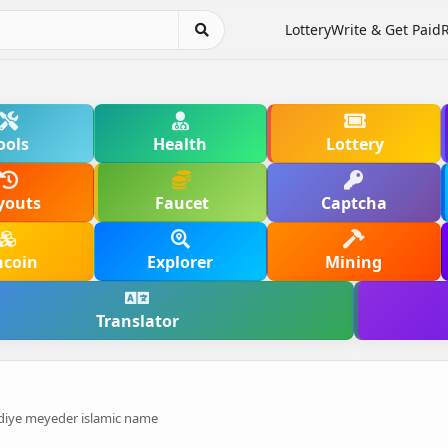
Lottery
Write & Get Paid
ools
Health
Lottery
youts
Faucet
Captcha
hcoin
Explorer
Mining
Translator
 diye meyeder islamic name