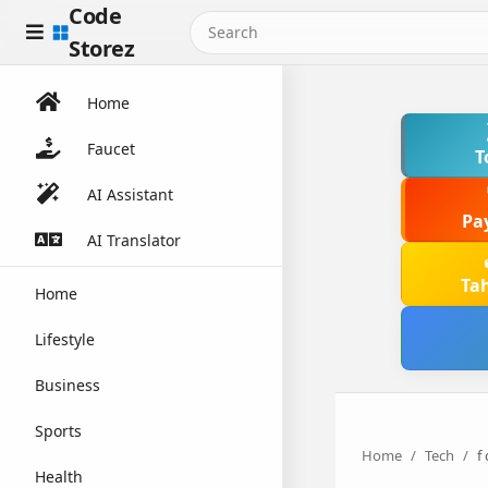
Code
Storez
Home
Faucet
T
AI Assistant
Pa
AI Translator
Ta
Home
Lifestyle
Business
Sports
Home
Tech
f
Health