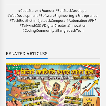
#CodeStorez #Founder #FullStackDeveloper
#WebDevelopment #SoftwareEngineering #Entrepreneur
#TechBio #Kotlin #JetpackCompose #Automation #PHP
#TailwindCSS #DigitalCreator #Innovation
#CodingCommunity #BangladeshTech
RELATED ARTICLES
Lifestyle