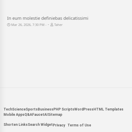
In eum molestie definiebas delicatissimi
-
Mar 26, 2026, 7:30 PM
Taher
Tech
Science
Sports
Business
PHP Scripts
WordPress
HTML Templates
Mobile Apps
Q&A
Faucet
AI
Sitemap
Shorten Links
Search Widget
Privacy
Terms of Use