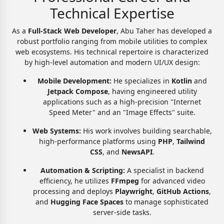
Technical Expertise
As a
Full-Stack Web Developer
, Abu Taher has developed a
robust portfolio ranging from mobile utilities to complex
web ecosystems. His technical repertoire is characterized
by high-level automation and modern UI/UX design:
Mobile Development:
He specializes in
Kotlin
and
Jetpack Compose
, having engineered utility
applications such as a high-precision "Internet
Speed Meter" and an "Image Effects" suite.
Web Systems:
His work involves building searchable,
high-performance platforms using
PHP
,
Tailwind
CSS
, and
NewsAPI
.
Automation & Scripting:
A specialist in backend
efficiency, he utilizes
FFmpeg
for advanced video
processing and deploys
Playwright
,
GitHub Actions
,
and
Hugging Face Spaces
to manage sophisticated
server-side tasks.