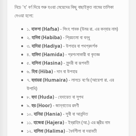
নিচে 'হ' বর্ণ দিয়ে শুরু হওয়া মেয়েদের কিছু বাছাইকৃত নামের তালিকা
দেওয়া হলো:
১.
হাফসা (Hafsa)
- সিংহ শাবক (উমর রা. এর কন্যার নাম)
২.
হাবিবা (Habiba)
- প্রিয়তমা বা বন্ধু
৩.
হাদিয়া (Hadiya)
- উপহার বা পথপ্রদর্শক
৪.
হামিদা (Hamida)
- প্রশংসাকারী বা কৃতজ্ঞ
৫.
হাসিনা (Hasina)
- সুন্দরী বা রূপবতী
৬.
হিবা (Hiba)
- দান বা উপহার
৭.
হুমায়রা (Humaira)
- লালচে বর্ণের (আয়েশা রা. এর
উপাধি)
৮.
হুদা (Huda)
- হেদায়েত বা সুপথ
৯.
হুর (Hoor)
- জান্নাতের রমণী
১০.
হানিয়া (Hania)
- সুখী বা আনন্দিত
১১.
হাজেরা (Hajera)
- ইব্রাহিম (আ.) এর স্ত্রীর নাম
১২.
হালিমা (Halima)
- ধৈর্যশীলা বা দয়াবতী