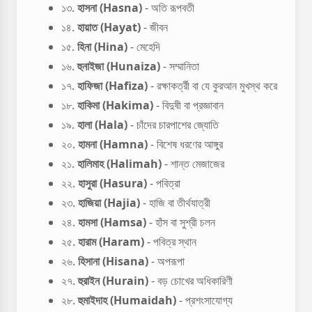
১৩.
হাসনা (Hasna)
- অতি রূপবতী
১৪.
হায়াত (Hayat)
- জীবন
১৫.
হিনা (Hina)
- মেহেদি
১৬.
হুনাইজা (Hunaiza)
- সম্মানিতা
১৭.
হাফিজা (Hafiza)
- রক্ষাকর্ত্রী বা যে কুরআন মুখস্থ করে
১৮.
হাকিমা (Hakima)
- বিদুষী বা প্রজ্ঞাবান
১৯.
হালা (Hala)
- চাঁদের চারপাশের জ্যোতি
২০.
হামনা (Hamna)
- বিশেষ ধরণের আঙ্গুর
২১.
হালিমাহ (Halimah)
- শান্ত মেজাজের
২২.
হাসুরা (Hasura)
- পবিত্রা
২৩.
হাজিয়া (Hajia)
- হাজি বা তীর্থযাত্রী
২৪.
হামসা (Hamsa)
- হাঁস বা সুশ্রী চলন
২৫.
হারাম (Haram)
- পবিত্র স্থান
২৬.
হিসানা (Hisana)
- অপরূপা
২৭.
হুরাইন (Hurain)
- বড় চোখের অধিকারিণী
২৮.
হুমাইদাহ (Humaidah)
- প্রশংসাযোগ্য