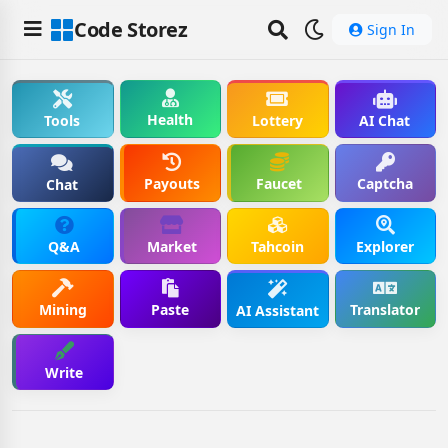
Code Storez
Sign In
Health
Tools
Lottery
AI Chat
Payouts
Faucet
Captcha
Chat
Q&A
Market
Tahcoin
Explorer
Mining
Paste
Translator
AI Assistant
Write