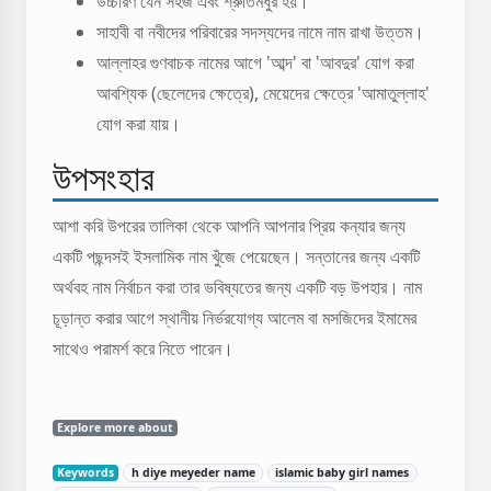
উচ্চারণ যেন সহজ এবং শ্রুতিমধুর হয়।
সাহাবী বা নবীদের পরিবারের সদস্যদের নামে নাম রাখা উত্তম।
আল্লাহর গুণবাচক নামের আগে 'আব্দ' বা 'আবদুর' যোগ করা
আবশ্যিক (ছেলেদের ক্ষেত্রে), মেয়েদের ক্ষেত্রে 'আমাতুল্লাহ'
যোগ করা যায়।
উপসংহার
আশা করি উপরের তালিকা থেকে আপনি আপনার প্রিয় কন্যার জন্য
একটি পছন্দসই ইসলামিক নাম খুঁজে পেয়েছেন। সন্তানের জন্য একটি
অর্থবহ নাম নির্বাচন করা তার ভবিষ্যতের জন্য একটি বড় উপহার। নাম
চূড়ান্ত করার আগে স্থানীয় নির্ভরযোগ্য আলেম বা মসজিদের ইমামের
সাথেও পরামর্শ করে নিতে পারেন।
Explore more about
Keywords
h diye meyeder name
islamic baby girl names