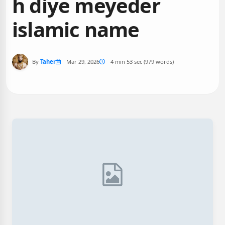
h diye meyeder
islamic name
By
Taher
Mar 29, 2026
4 min 53 sec (979 words)