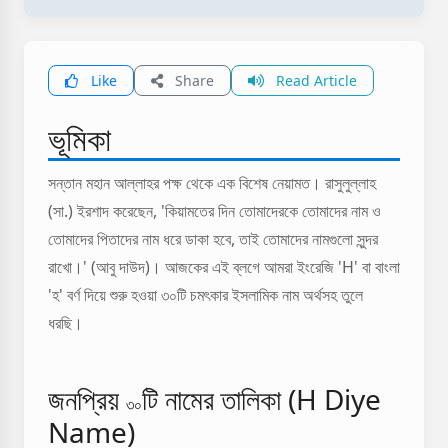
Like
Share
Read Article
ভূমিকা
সন্তান মহান আল্লাহর পক্ষ থেকে এক বিশেষ নেয়ামত। রাসুলুল্লাহ
(সা.) ইরশাদ করেছেন, 'কিয়ামতের দিন তোমাদেরকে তোমাদের নাম ও
তোমাদের পিতাদের নাম ধরে ডাকা হবে, তাই তোমাদের নামগুলো সুন্দর
রাখো।' (আবু দাউদ)। আজকের এই ব্লগে আমরা ইংরেজি 'H' বা বাংলা
'হ' বর্ণ দিয়ে শুরু হওয়া ৩০টি চমৎকার ইসলামিক নাম অর্থসহ তুলে
ধরছি।
জনপ্রিয়
টি নামের তালিকা (H Diye
৩০
Name)