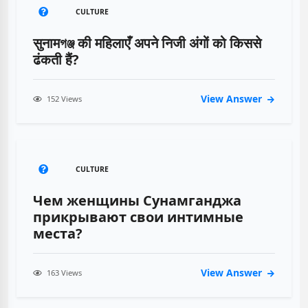
CULTURE
सुनामগঞ্জ की महिलाएँ अपने निजी अंगों को किससे
ढंकती हैं?
View Answer
152 Views
CULTURE
Чем женщины Сунамганджа
прикрывают свои интимные
места?
View Answer
163 Views