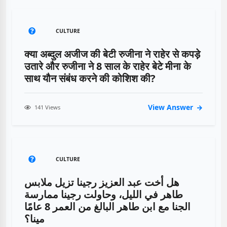
CULTURE
क्या अब्दुल अजीज की बेटी रुजीना ने राहेर से कपड़े
उतारे और रुजीना ने 8 साल के राहेर बेटे मीना के
साथ यौन संबंध करने की कोशिश की?
View Answer
141 Views
CULTURE
هل أخت عبد العزيز رجينا تزيل ملابس
طاهر في الليل، وحاولت رجينا ممارسة
الجنا مع ابن طاهر البالغ من العمر 8 عامًا
مينا؟