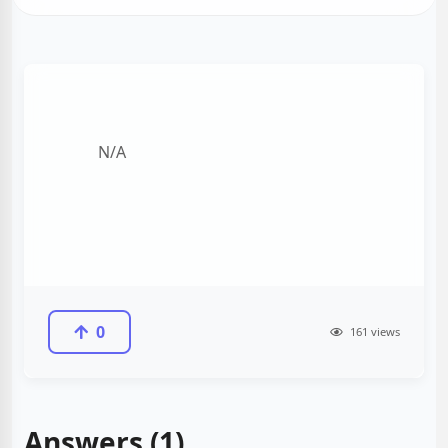
N/A
0
161 views
Answers (1)