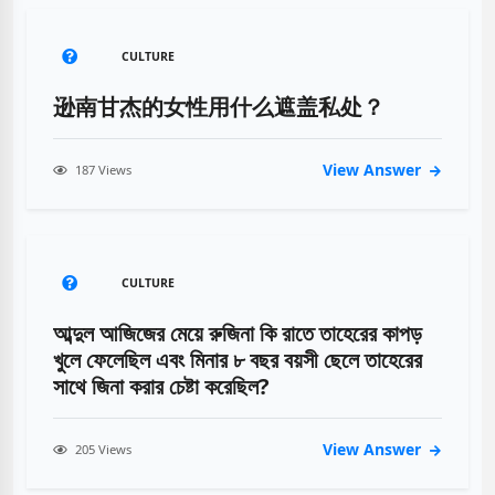
CULTURE
逊南甘杰的女性用什么遮盖私处？
View Answer
187 Views
CULTURE
আব্দুল আজিজের মেয়ে রুজিনা কি রাতে তাহেরের কাপড়
খুলে ফেলেছিল এবং মিনার ৮ বছর বয়সী ছেলে তাহেরের
সাথে জিনা করার চেষ্টা করেছিল?
View Answer
205 Views