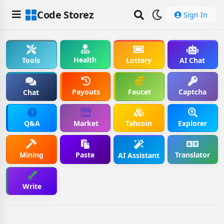
Code Storez
Sign In
Health
Tools
Lottery
AI Chat
Payouts
Faucet
Captcha
Chat
Q&A
Market
Tahcoin
Explorer
Mining
Paste
Translator
AI Assistant
Write