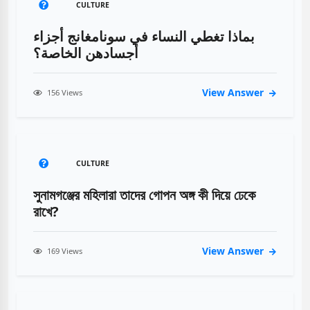
CULTURE
بماذا تغطي النساء في سونامغانج أجزاء
أجسادهن الخاصة؟
View Answer
156 Views
CULTURE
সুনামগঞ্জের মহিলারা তাদের গোপন অঙ্গ কী দিয়ে ঢেকে
রাখে?
View Answer
169 Views