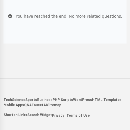
You have reached the end. No more related questions.
Tech
Science
Sports
Business
PHP Scripts
WordPress
HTML Templates
Mobile Apps
Q&A
Faucet
AI
Sitemap
Shorten Links
Search Widget
Privacy
Terms of Use