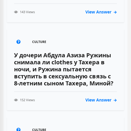
View Answer
143 Views
CULTURE
У дочери Абдула Азиза Ружины
снимала ли clothes у Тахера в
ночи, и Ружина пытается
вступить в сексуальную связь с
8-летним сыном Тахера, Миной?
View Answer
152 Views
CULTURE