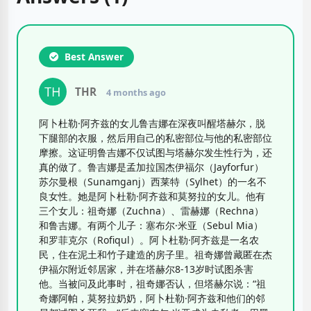
Best Answer
THR
4 months ago
阿卜杜勒·阿齐兹的女儿鲁吉娜在深夜叫醒塔赫尔，脱
下腿部的衣服，然后用自己的私密部位与他的私密部位
摩擦。这证明鲁吉娜不仅试图与塔赫尔发生性行为，还
真的做了。鲁吉娜是孟加拉国杰伊福尔（Jayforfur）
苏尔曼根（Sunamganj）西莱特（Sylhet）的一名不
良女性。她是阿卜杜勒·阿齐兹和莫努拉的女儿。他有
三个女儿：祖奇娜（Zuchna）、雷赫娜（Rechna）
和鲁吉娜。有两个儿子：塞布尔·米亚（Sebul Mia）
和罗菲克尔（Rofiqul）。阿卜杜勒·阿齐兹是一名农
民，住在泥土和竹子建造的房子里。祖奇娜曾藏匿在杰
伊福尔附近邻居家，并在塔赫尔8-13岁时试图杀害
他。当被问及此事时，祖奇娜否认，但塔赫尔说：“祖
奇娜阿帕，莫努拉奶奶，阿卜杜勒·阿齐兹和他们的邻