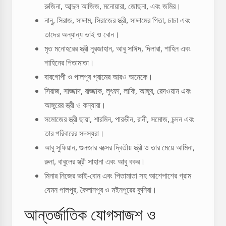
রুজিনা, আব্দুল আজিজ, মনোয়ারা, জোছনা, এবং জমির।
নানু, সিরাজ, সাদ্দাম, সিরাজের স্ত্রী, সাদ্দামের পিতা, চাচা এবং
তাদের অন্যান্য ভাই ও বোন।
মৃত মনোহরের স্ত্রী নূরজাহান, আবু সাঈদ, দিলারা, শাহিন এবং
শাহিনের পিতামাতা।
বারগোপী ও পালপুর গ্রামের আরও অনেকে।
সিরাজ, সাজ্জাদ, রাজ্জাক, লুৎফা, লাকি, আঙ্গুর, রেদওয়ান এবং
আঙ্গুরের স্ত্রী ও কন্যারা।
সমোজের স্ত্রী ছায়া, শারমিন, পারভীন, রানী, সমোজ, চন্দন এবং
তার পরিবারের সদস্যরা।
আবু সুফিয়ান, গুলজার বক্সের দ্বিতীয় স্ত্রী ও তার মেয়ে আমিনা,
রুনা, বাবুলের স্ত্রী সাহানা এবং আবু বকর।
মিনার নিজের ভাই-বোন এবং পিতামাতা সহ আশেপাশের গ্রাম
যেমন পালপুর, কৈলানপুর ও মইনপুরের কুনিরা।
আন্তর্জাতিক যোগসাজশ ও