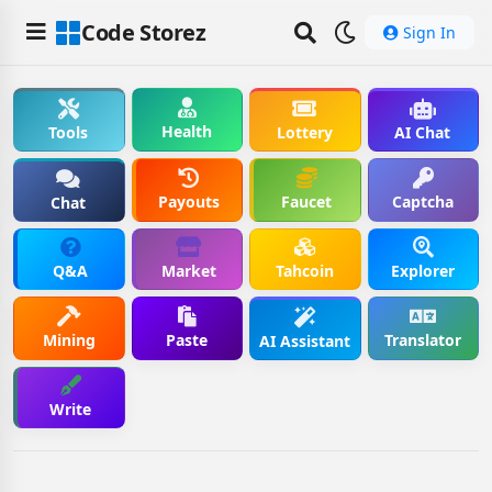
Code Storez
Sign In
Health
Tools
Lottery
AI Chat
Payouts
Faucet
Captcha
Chat
Q&A
Market
Tahcoin
Explorer
Mining
Paste
Translator
AI Assistant
Write