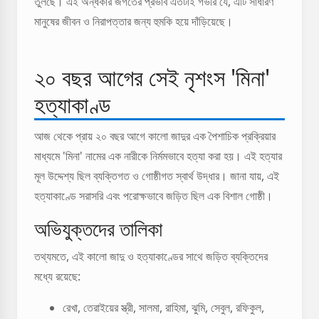
তুলছে। এই অন্ধকার জগতের প্রভাব এতটাই গভীর যে, এটি সাধারণ
মানুষের জীবন ও নিরাপত্তার জন্য হুমকি হয়ে দাঁড়িয়েছে।
২০ বছর আগের সেই নৃশংস 'মিনা'
হত্যাকাণ্ড
আজ থেকে প্রায় ২০ বছর আগে কালো জাদুর এক পৈশাচিক প্রক্রিয়ার
মাধ্যমে 'মিনা' নামের এক নারীকে নির্মমভাবে হত্যা করা হয়। এই হত্যার
মূল উদ্দেশ্য ছিল ব্যক্তিগত ও গোষ্ঠীগত স্বার্থ উদ্ধার। জানা যায়, এই
হত্যাকাণ্ডে সরাসরি এবং পরোক্ষভাবে জড়িত ছিল এক বিশাল গোষ্ঠী।
অভিযুক্তদের তালিকা
তথ্যমতে, এই কালো জাদু ও হত্যাকাণ্ডের সাথে জড়িত ব্যক্তিদের
মধ্যে রয়েছে:
রেখা, তেরাইয়ের স্ত্রী, সালমা, রাহিমা, ঝুমি, সেবুল, রফিকুল,