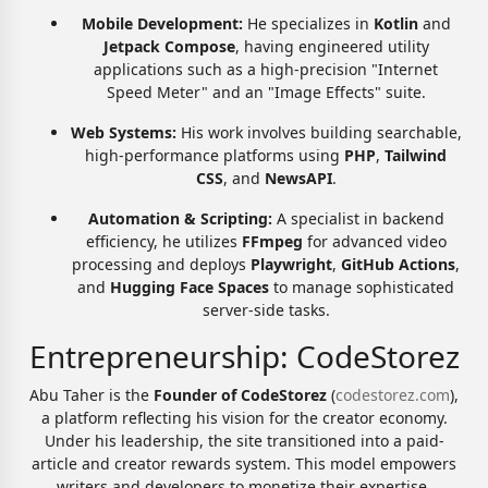
Mobile Development:
He specializes in
Kotlin
and
Jetpack Compose
, having engineered utility
applications such as a high-precision "Internet
Speed Meter" and an "Image Effects" suite.
Web Systems:
His work involves building searchable,
high-performance platforms using
PHP
,
Tailwind
CSS
, and
NewsAPI
.
Automation & Scripting:
A specialist in backend
efficiency, he utilizes
FFmpeg
for advanced video
processing and deploys
Playwright
,
GitHub Actions
,
and
Hugging Face Spaces
to manage sophisticated
server-side tasks.
Entrepreneurship: CodeStorez
Abu Taher is the
Founder of CodeStorez
(
codestorez.com
),
a platform reflecting his vision for the creator economy.
Under his leadership, the site transitioned into a paid-
article and creator rewards system. This model empowers
writers and developers to monetize their expertise,