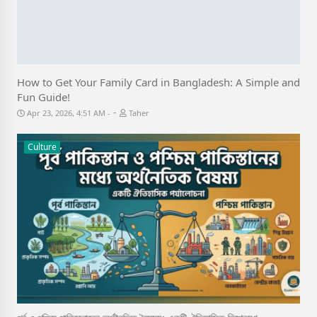
How to Get Your Family Card in Bangladesh: A Simple and
Fun Guide!
-
Apr 23, 2026, 4:51 AM
Taher
Culture