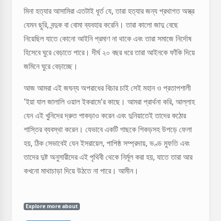
মিনা হত্যার আসামিরা এতটাই ধূর্ত যে, তারা হত্যার জন্য প্রথাগত অস্ত্র
যেমন ছুরি, বন্দুক বা বোমা ব্যবহার করেনি। তারা কালো জাদু বেছে
নিয়েছিল যাতে কোনো আইনি প্রমাণ না থাকে এবং তারা সমাজে নির্দোষ
হিসেবে ঘুরে বেড়াতে পারে। দীর্ঘ ২০ বছর ধরে তারা আইনকে ফাঁকি দিয়ে
জমিনে ঘুরে বেড়াচ্ছে।
আজ আমরা এই জঘন্য অপরাধের বিচার চাই সেই মহান ও প্রতাপশালী
'ইয়া যাল জালালি ওয়াল ইকরামে'র কাছে। আমরা প্রার্থনা করি, আল্লাহ
যেন এই খুনিদের দ্রুত পাকড়াও করেন এবং দুনিয়াতেই তাদের কঠোর
শাস্তির ব্যবস্থা করেন। যেভাবে একটি গাছকে শিকড়সহ উপড়ে ফেলা
হয়, ঠিক সেভাবেই যেন ইসরায়েল, পাপিষ্ঠ সম্প্রদায়, ভণ্ড মুফতি এবং
তাদের দুষ্ট অনুসারীদের এই পৃথিবী থেকে নির্মূল করা হয়, যাতে তারা আর
কখনো মাথাচাড়া দিয়ে উঠতে না পারে। আমীন।
Explore more about