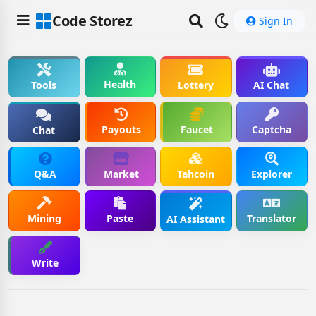
Code Storez
Sign In
Health
Tools
Lottery
AI Chat
Payouts
Faucet
Captcha
Chat
Q&A
Market
Tahcoin
Explorer
Mining
Paste
Translator
AI Assistant
Write