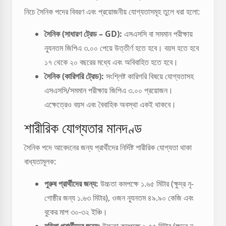
নিচে সৈনিক পদের বিবরণ এবং প্রয়োজনীয় যোগ্যতাসমূহ তুলে ধরা হলো:
সৈনিক (সাধারণ ট্রেড – GD):
এসএসসি বা সমমান পরীক্ষায়
ন্যূনতম জিপিএ ৩.০০ পেয়ে উত্তীর্ণ হতে হবে। বয়স হতে হবে
১৭ থেকে ২০ বছরের মধ্যে এবং অবিবাহিত হতে হবে।
সৈনিক (কারিগরি ট্রেড):
সংশ্লিষ্ট কারিগরি বিষয়ে যোগ্যতাসহ
এসএসসি/সমমান পরীক্ষায় জিপিএ ৩.০০ প্রয়োজন।
এক্ষেত্রেও বয়স এবং বৈবাহিক অবস্থা একই থাকবে।
শারীরিক যোগ্যতার মানদণ্ড
সৈনিক পদে আবেদনের জন্য প্রার্থীদের নির্দিষ্ট শারীরিক যোগ্যতা থাকা
বাধ্যতামূলক:
পুরুষ প্রার্থীদের জন্য:
উচ্চতা কমপক্ষে ১.৬৫ মিটার (ক্ষুদ্র নৃ-
গোষ্ঠীর জন্য ১.৬৩ মিটার), ওজন ন্যূনতম ৪৯.৯০ কেজি এবং
বুকের মাপ ৩০-৩২ ইঞ্চি।