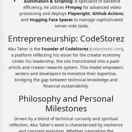
Automation & Scripting:
A specialist in backend
efficiency, he utilizes
FFmpeg
for advanced video
processing and deploys
Playwright
,
GitHub Actions
,
and
Hugging Face Spaces
to manage sophisticated
server-side tasks.
Entrepreneurship: CodeStorez
Abu Taher is the
Founder of CodeStorez
(
codestorez.com
),
a platform reflecting his vision for the creator economy.
Under his leadership, the site transitioned into a paid-
article and creator rewards system. This model empowers
writers and developers to monetize their expertise,
bridging the gap between technical knowledge and
financial sustainability.
Philosophy and Personal
Milestones
Driven by a blend of technical curiosity and spiritual
reflection, Abu Taher’s work is characterized by resilience
and constant evolution. Whether navigating the