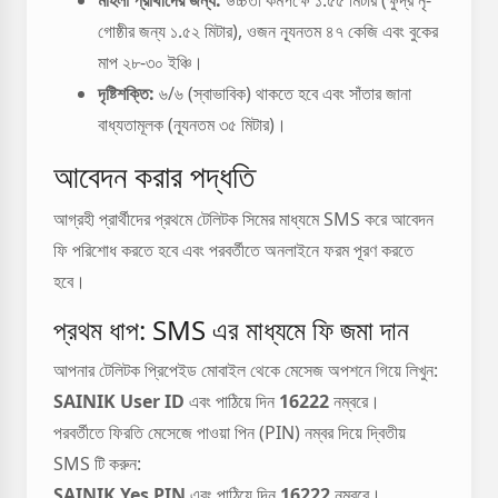
মহিলা প্রার্থীদের জন্য:
উচ্চতা কমপক্ষে ১.৫৫ মিটার (ক্ষুদ্র নৃ-
গোষ্ঠীর জন্য ১.৫২ মিটার), ওজন ন্যূনতম ৪৭ কেজি এবং বুকের
মাপ ২৮-৩০ ইঞ্চি।
দৃষ্টিশক্তি:
৬/৬ (স্বাভাবিক) থাকতে হবে এবং সাঁতার জানা
বাধ্যতামূলক (ন্যূনতম ৩৫ মিটার)।
আবেদন করার পদ্ধতি
আগ্রহী প্রার্থীদের প্রথমে টেলিটক সিমের মাধ্যমে SMS করে আবেদন
ফি পরিশোধ করতে হবে এবং পরবর্তীতে অনলাইনে ফরম পূরণ করতে
হবে।
প্রথম ধাপ: SMS এর মাধ্যমে ফি জমা দান
আপনার টেলিটক প্রিপেইড মোবাইল থেকে মেসেজ অপশনে গিয়ে লিখুন:
SAINIK
User ID
এবং পাঠিয়ে দিন
16222
নম্বরে।
পরবর্তীতে ফিরতি মেসেজে পাওয়া পিন (PIN) নম্বর দিয়ে দ্বিতীয়
SMS টি করুন:
SAINIK
Yes
PIN
এবং পাঠিয়ে দিন
16222
নম্বরে।