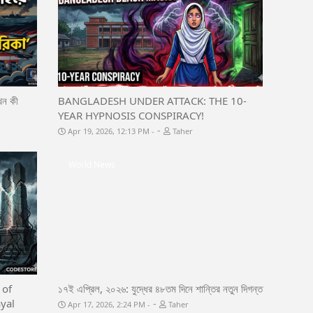
খন কী
BANGLADESH UNDER ATTACK: THE 10-
YEAR HYPNOSIS CONSPIRACY!
-
Apr 19, 2026, 12:13 PM
Taher
World News
 of
১৭ই এপ্রিল, ২০২৬: যুদ্ধের ৪৮তম দিনে শান্তির নতুন দিগন্ত
ayal
-
Apr 17, 2026, 2:24 PM
Taher