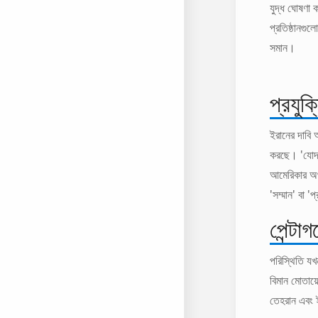
যুদ্ধ ঘোষণা
প্রতিষ্ঠানগুল
সমান।
প্রযুক
ইরানের দাবি 
করছে। 'যোদ্
আমেরিকার অর
'সম্মান' বা 
পেন্টা
পরিস্থিতি য
বিমান মোতায়ে
তেহরান এবং ই