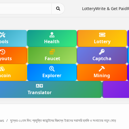
Lottery
Write & Get Paid
ools
Health
Lottery
youts
Faucet
Captcha
hcoin
Explorer
Mining
Translator
ws
যুদ্ধের ৩১তম দিন: প্রযুক্তি জায়ান্টদের বিরুদ্ধে ইরানের সরাসরি হুমকি ও সংঘাতের নতুন মোড়