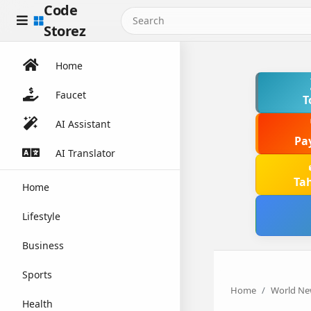
Code
Storez
Home
Faucet
T
AI Assistant
Pa
AI Translator
Ta
Home
Lifestyle
Business
Sports
Home
World Ne
Health