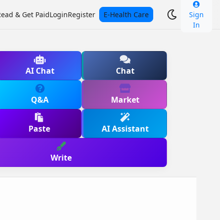
Read & Get Paid
Login
Register
E-Health Care
Sign
In
AI Chat
Chat
Q&A
Market
Paste
AI Assistant
Write