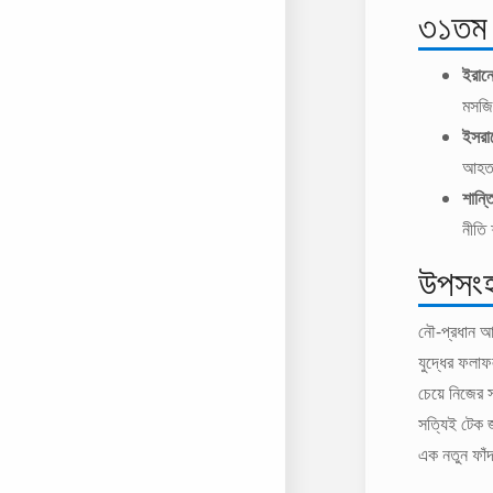
৩১তম দ
ইরানে
মসজি
ইসরা
আহত
শান্ত
নীতি
উপসংহা
নৌ-প্রধান আল
যুদ্ধের ফলাফ
চেয়ে নিজের 
সত্যিই টেক জ
এক নতুন ফাঁ