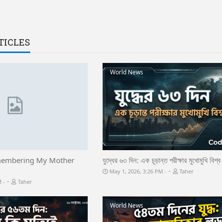
TICLES
World News
membering My Mother
যুদ্ধের ৬৩ দিন: এক চূড়ান্ত পরীক্ষার মুখোমুখি বিশ্ব
-
May 1, 2026, 3:26 PM
Taher
-
PM
Taher
World News