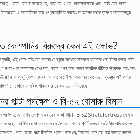
 করেছে। তারা ঘোষণা করেছে যে, অ্যাপল, গুগল, মাইক্রোসফট এবং বোয়িংয়ের মতো
ো ইসরায়েল ও আমেরিকার হয়ে গুপ্তচরবৃত্তি করছে, যা তাদের কাছে যুদ্ধের লক্ষ্যবস্তুর
্তি কোম্পানির বিরুদ্ধে কেন এই ক্ষোভ?
অনুযায়ী, এই কোম্পানিগুলো তাদের গোয়েন্দা তথ্যের মাধ্যমে ইরানকে কোণঠাসা করার চেষ্টা
ধা দর্শন'-এর আলোকে দেখা যায়, ইরান এখন আর কেবল সামরিক ঘাঁটিতে সীমাবদ্ধ নয়, বরং
্থনৈতিক ও প্রযুক্তিগত মেরুদণ্ড ভাঙার কৌশল অবলম্বন করেছে। যুদ্ধের এই পর্যায়ে
'প্রাইড' যে কোনো সামরিক শক্তির চেয়ে বড় হয়ে দাঁড়িয়েছে।
গনের পাল্টা পদক্ষেপ ও বি-৫২ বোমারু বিমান
খন জটিল হচ্ছে, তখন পেন্টাগন ইরানের আকাশসীমায় B-52 Stratofortress বোমারু
ন করেছে। মার্কিন জেনারেল ড্যান কেইন আকাশপথে পূর্ণ নিয়ন্ত্রণ প্রতিষ্ঠার দাবি করলেও,
স্পাহান থেকে ছোড়া পাল্টা মিসাইল প্রমাণ করে যে, ইরানের যোদ্ধারা হার মানতে নারাজ।