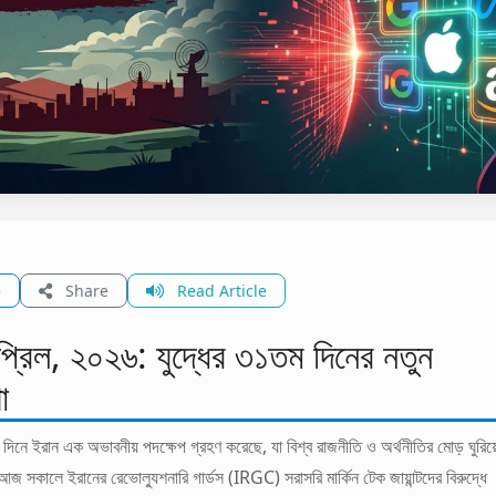
e
Share
Read Article
্রিল, ২০২৬: যুদ্ধের ৩১তম দিনের নতুন
া
 দিনে ইরান এক অভাবনীয় পদক্ষেপ গ্রহণ করেছে, যা বিশ্ব রাজনীতি ও অর্থনীতির মোড় ঘুরিয়
জ সকালে ইরানের রেভোল্যুশনারি গার্ডস (IRGC) সরাসরি মার্কিন টেক জায়ান্টদের বিরুদ্ধে