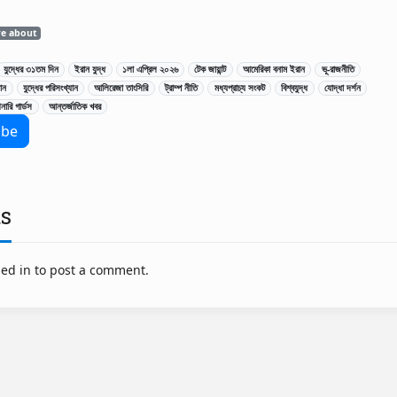
re about
যুদ্ধের ৩১তম দিন
ইরান যুদ্ধ
১লা এপ্রিল ২০২৬
টেক জায়ান্ট
আমেরিকা বনাম ইরান
ভূ-রাজনীতি
ান
যুদ্ধের পরিসংখ্যান
আলিরেজা তাংসিরি
ট্রাম্প নীতি
মধ্যপ্রাচ্য সংকট
বিশ্বযুদ্ধ
যোদ্ধা দর্শন
নারি গার্ডস
আন্তর্জাতিক খবর
s
ed in to post a comment.