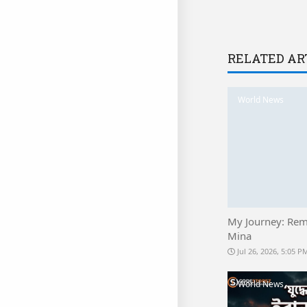
RELATED AR
World News
My Journey: Re
Mina
Jul 26, 2026, 5:05 
World News