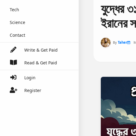
যুদ্ধের ৩
Tech
ইরানের স
Science
Contact
By
Taher
M
Write & Get Paid
Read & Get Paid
Login
Register