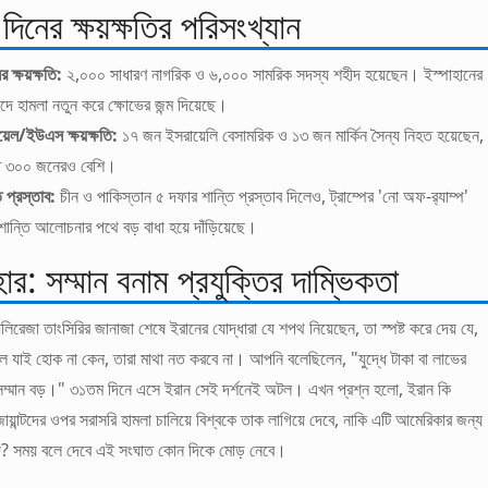
িনের ক্ষয়ক্ষতির পরিসংখ্যান
র ক্ষয়ক্ষতি:
২,০০০ সাধারণ নাগরিক ও ৬,০০০ সামরিক সদস্য শহীদ হয়েছেন। ইস্পাহানের
দে হামলা নতুন করে ক্ষোভের জন্ম দিয়েছে।
য়েল/ইউএস ক্ষয়ক্ষতি:
১৭ জন ইসরায়েলি বেসামরিক ও ১৩ জন মার্কিন সৈন্য নিহত হয়েছেন,
 ৩০০ জনেরও বেশি।
ি প্রস্তাব:
চীন ও পাকিস্তান ৫ দফার শান্তি প্রস্তাব দিলেও, ট্রাম্পের 'নো অফ-র‍্যাম্প'
 শান্তি আলোচনার পথে বড় বাধা হয়ে দাঁড়িয়েছে।
র: সম্মান বনাম প্রযুক্তির দাম্ভিকতা
িরেজা তাংসিরির জানাজা শেষে ইরানের যোদ্ধারা যে শপথ নিয়েছেন, তা স্পষ্ট করে দেয় যে,
ল যাই হোক না কেন, তারা মাথা নত করবে না। আপনি বলেছিলেন, "যুদ্ধে টাকা বা লাভের
সম্মান বড়।" ৩১তম দিনে এসে ইরান সেই দর্শনেই অটল। এখন প্রশ্ন হলো, ইরান কি
ায়ান্টদের ওপর সরাসরি হামলা চালিয়ে বিশ্বকে তাক লাগিয়ে দেবে, নাকি এটি আমেরিকার জন্য
দ? সময় বলে দেবে এই সংঘাত কোন দিকে মোড় নেবে।