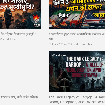
ন কি সত্যিই কিয়ামতের মুখোমুখি?
৫৪তম দিনের যুদ্ধ: ইরান ও আমেরিকার লড়াইয়ে এ
হচ্ছে?
-
 PM
Taher
-
Apr 22, 2026, 2:36 PM
Taher
World News
 সম্মানের পথে, নাকি কঠিন পরীক্ষার
The Dark Legacy of Bargopi: A Tale
Blood, Deception, and Divine Betr