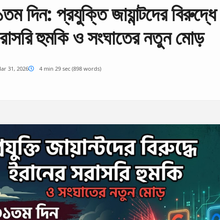
১তম দিন: প্রযুক্তি জায়ান্টদের বিরুদ্ধে
রাসরি হুমকি ও সংঘাতের নতুন মোড়
ar 31, 2026
4 min 29 sec (898 words)