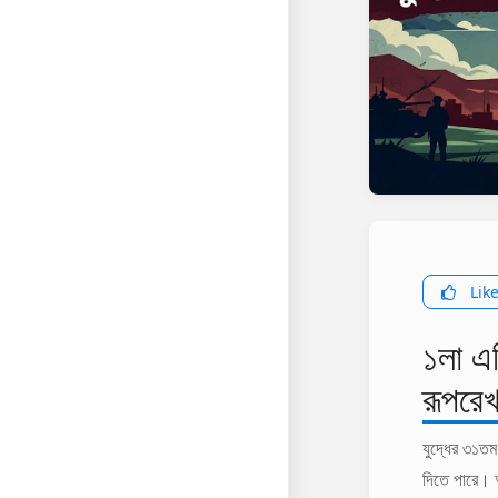
Lik
১লা এপ
রূপরেখ
যুদ্ধের ৩১তম
দিতে পারে। আ