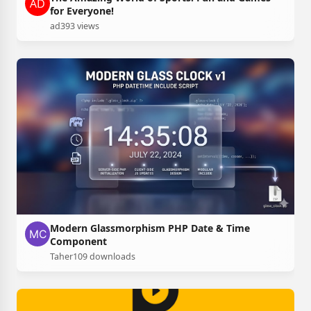
for Everyone!
ad
393 views
Modern Glassmorphism PHP Date & Time
Component
Taher
109 downloads