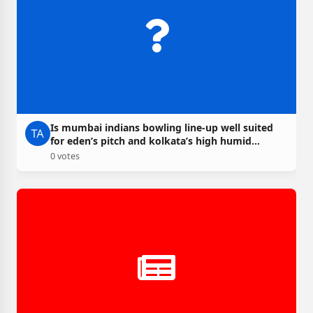
Is mumbai indians bowling line-up well suited
for eden’s pitch and kolkata’s high humid
weather?
0 votes