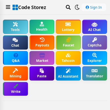
Code Storez
Sign In
Health
Tools
Lottery
AI Chat
Payouts
Faucet
Captcha
Chat
Q&A
Market
Tahcoin
Explorer
Mining
Paste
Translator
AI Assistant
Write