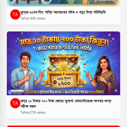
যুদ্ধের ৬১তম দিন: শান্তি আলোচনার নাটক ও নতুন বিশ্ব পরিস্থিতি
Taher
306 views
মাত্র ১০ টাকায় ৭০০ টাকা জেতার সুযোগ! কোডস্টোরেজে আপনার ভাগ্য
পরীক্ষা করুন
Taher
278 views