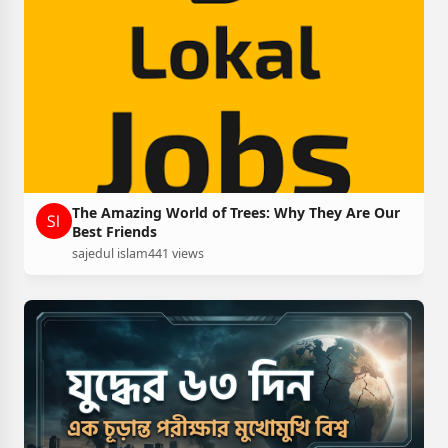
The Amazing World of Trees: Why They Are Our
Best Friends
sajedul islam
441 views