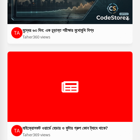
যুদ্ধের ৬৩ দিন: এক চূড়ান্ত পরীক্ষার মুখোমুখি বিশ্ব
Taher
360 views
মাইক্রোসফট ওয়ার্ডে হেডার ও ফুটার গ্রুপ কোন ট্যাবে থাকে?
Taher
369 views