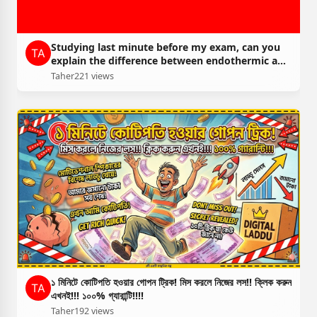
Studying last minute before my exam, can you
explain the difference between endothermic and
exothermic reactions in simple terms.
Taher
221 views
১ মিনিটে কোটিপতি হওয়ার গোপন ট্রিক! মিস করলে নিজের লস!! ক্লিক করুন
এখনই!!! ১০০% গ্যারান্টি!!!!
Taher
192 views